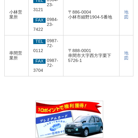
TEL
23-
3121
小林営
〒886-0004
地
業所
小林市細野1904-5番地
図
0984-
FAX
23-
7422
0987-
TEL
72-
0112
〒888-0001
串間営
地
串間市大字西方字栗下
業所
図
0987-
5726-1
FAX
72-
3704