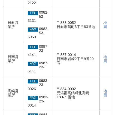
2122
0982-
TEL
52-
3131
日向営
〒883-0052
地
業所
日向市鶴町3丁目83番地
図
0982-
FAX
53-
6959
0987-
TEL
23-
4141
〒887-0014
日南営
地
日南市岩崎2丁目9番20
業所
図
0987-
号
FAX
23-
5141
0983-
TEL
23-
0026
〒884-0002
高鍋営
地
児湯郡高鍋町北高鍋
業所
図
0983-
180-１番地
FAX
23-
0014
0984-