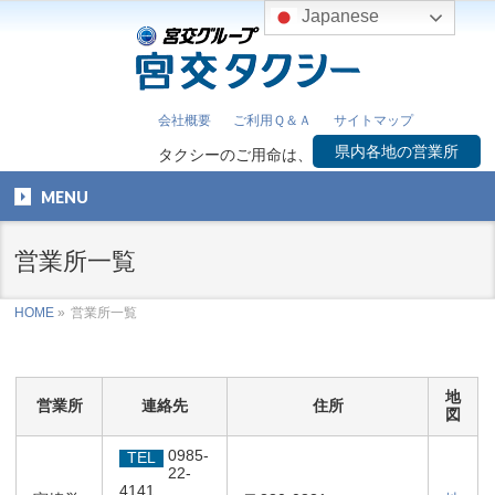
Japanese
会社概要
ご利用Ｑ＆Ａ
サイトマップ
県内各地の営業所
タクシーのご用命は、
MENU
営業所一覧
HOME
»
営業所一覧
地
営業所
連絡先
住所
図
0985-
TEL
22-
4141